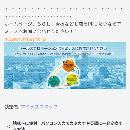
・-・-・-・-・-・-・-・-・-・-・-・-・-・-・-・-・-・-・-
・-・-・-・-・-・-・-・-・-・-・
ホームページ、ちらし、看板などお店をPRしたいならア
ミテスへお問い合わせください！
https://amites.co.jp
執筆者:
アミテススタッフ
地味～に便利 パソコン入力でカタカナや英語に一発変換す
る方法