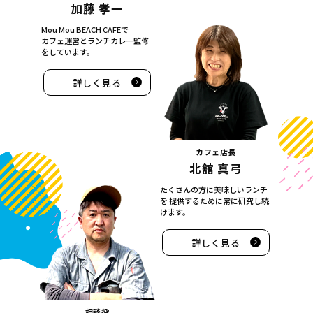
加藤 孝一
Mou Mou BEACH CAFEで
カフェ運営とランチカレー監修
をしています。
詳しく見る
カフェ店長
北舘 真弓
たくさんの方に美味しいランチ
を
提供するために常に研究し続
けます。
詳しく見る
相談役