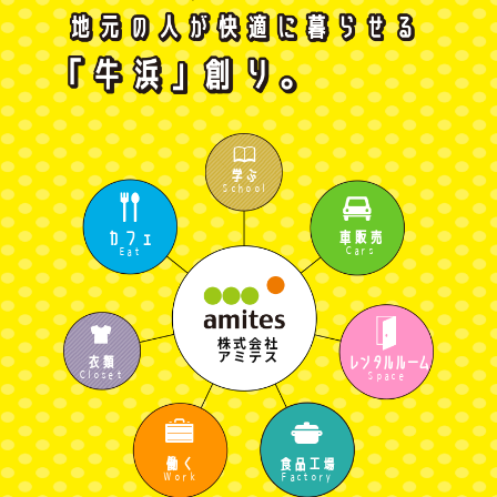
指すは
「牛浜
学ぶ
School
カフェ
車販売
Cars
Eat
株式会社
アミテス
レンタルルーム
衣類
Closet
Space
働く
食品工場
Work
Factory