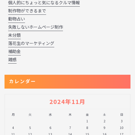
個人的にちょっと気になるクルマ情報
制作物ができるまで
動物占い
失敗しないホームページ制作
未分類
落花生のマーケティング
補助金
雑感
カレンダー
2024年11月
月
火
水
木
金
土
日
1
2
3
4
5
6
7
8
9
10
11
12
13
14
15
16
17