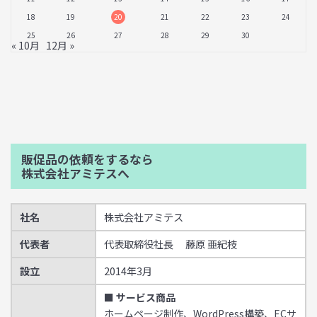
18
19
20
21
22
23
24
25
26
27
28
29
30
« 10月
12月 »
販促品の依頼をするなら
株式会社アミテスへ
社名
株式会社アミテス
代表者
代表取締役社長 藤原 亜紀枝
設立
2014年3月
■ サービス商品
ホームページ制作、WordPress構築、ECサ