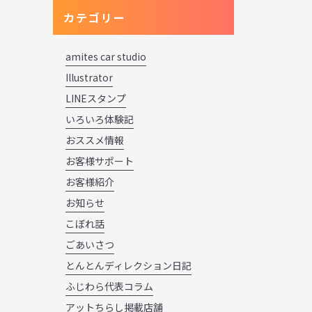
カテゴリー
amites car studio
Illustrator
LINEスタンプ
いろいろ体験記
おススメ情報
お客様サポート
お客様紹介
お知らせ
こぼれ話
ごあいさつ
とんとんディレクション日記
ふじわら代表コラム
アットちらし掲載店舗