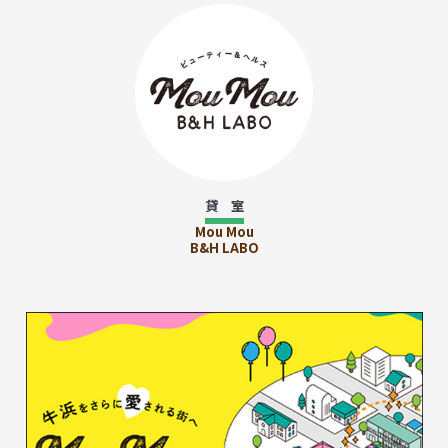
貸 室
Mou Mou
B&H LABO