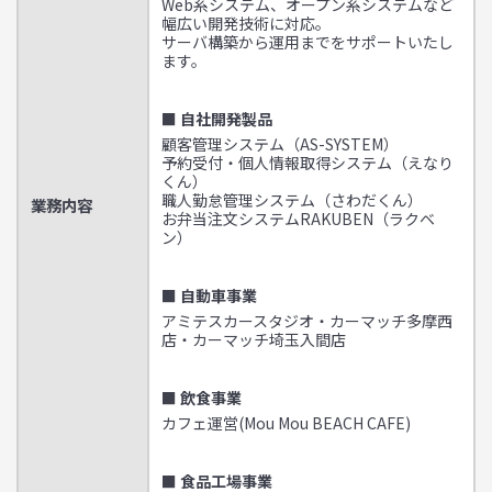
Web系システム、オープン系システムなど
幅広い開発技術に対応。
サーバ構築から運用までをサポートいたし
ます。
■ 自社開発製品
顧客管理システム（AS-SYSTEM）
予約受付・個人情報取得システム（えなり
くん）
職人勤怠管理システム（さわだくん）
業務内容
お弁当注文システムRAKUBEN（ラクベ
ン）
■ 自動車事業
アミテスカースタジオ・カーマッチ多摩西
店・カーマッチ埼玉入間店
■ 飲食事業
カフェ運営(Mou Mou BEACH CAFE)
■ 食品工場事業