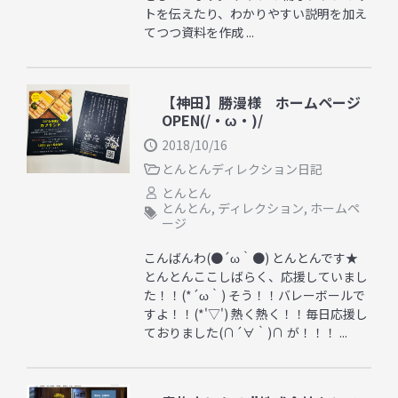
トを伝えたり、わかりやすい説明を加え
てつつ資料を作成 ...
【神田】勝漫様 ホームページ
OPEN(/・ω・)/
2018/10/16
とんとんディレクション日記
とんとん
とんとん
,
ディレクション
,
ホームペ
ージ
こんばんわ(●´ω｀●) とんとんです★
とんとんここしばらく、応援していまし
た！！(*´ω｀) そう！！バレーボールで
すよ！！(*'▽') 熱く熱く！！毎日応援し
ておりました(∩´∀｀)∩ が！！！ ...