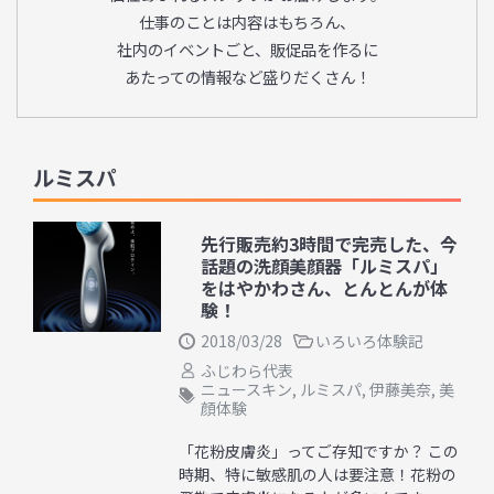
仕事のことは内容はもちろん、
社内のイベントごと、販促品を作るに
あたっての情報など盛りだくさん！
ルミスパ
先行販売約3時間で完売した、今
話題の洗顔美顔器「ルミスパ」
をはやかわさん、とんとんが体
験！
2018/03/28
いろいろ体験記
ふじわら代表
ニュースキン
,
ルミスパ
,
伊藤美奈
,
美
顔体験
「花粉皮膚炎」ってご存知ですか？ この
時期、特に敏感肌の人は要注意！花粉の