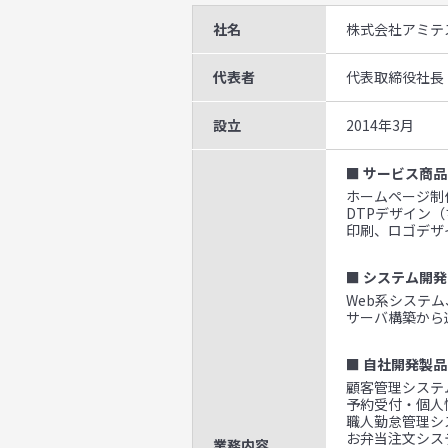
社名
株式会社アミテ
代表者
代表取締役社長
設立
2014年3月
■ サービス商品
ホームページ制作
DTPデザイン
印刷、ロゴデザ
■ システム開発
Web系システ
サーバ構築から
■ 自社開発製品
顧客管理システム
予約受付・個人
職人勤怠管理シ
お弁当注文システ
業務内容