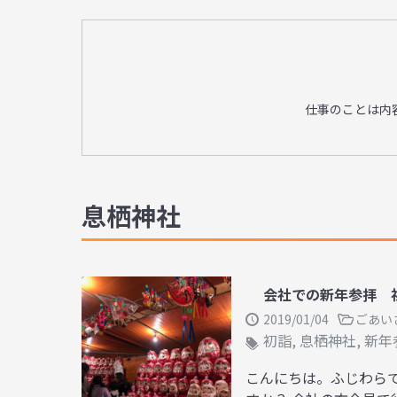
仕事のことは内
息栖神社
会社での新年参拝 
2019/01/04
ごあい
初詣
,
息栖神社
,
新年
こんにちは。ふじわら