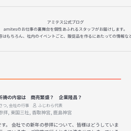
アミテス公式ブログ
amitesのお仕事の裏舞台を
個性あふれるスタッフがお届けします。
容はもちろん、
社内のイベントごと、販促品を作るに
あたっての情報な
祈祷の内容は 商売繁盛？ 企業隆昌？
さつ
,
会社の行事
ふじわら代表
参拝
,
東国三社
,
香取神宮
,
鹿島神宮
です。 会社での新年の参拝について、皆様はどうしていま