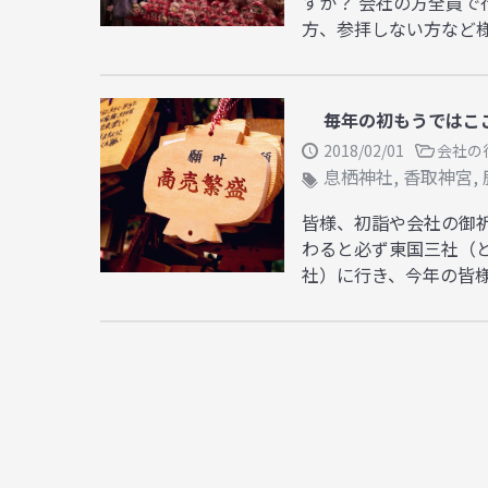
すか？ 会社の方全員
方、参拝しない方など様々
毎年の初もうではこ
2018/02/01
会社の
息栖神社
,
香取神宮
,
皆様、初詣や会社の御
わると必ず東国三社（
社）に行き、今年の皆様の