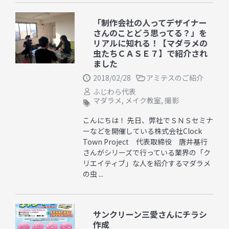
「制作会社の人ってデザイナー
さんのことどう思ってる？」を
リアルに知れる！【マダラメの
虫たちＣＡＳＥ７】で紹介され
ました
2018/02/28
アミテスのご紹介
ふじわら代表
マダラメ
,
メイク教室
,
撮影
こんにちは！ 先日、弊社でＳＮＳセミナ
ーなどを開催している株式会社Clock
Town Project 代表取締役 唐井基行
さんがシリーズで行っている業界の「ク
リエイティブ」な人を紹介するマダラメ
の虫 ...
サンクリーン三愛さんにチラシ
作成