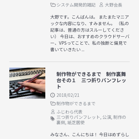
システム開発的雑記
大野会長
大野です。こんばんは。 またまたマニア
ックな内容になり、すみません。 （私の
記事は、普通の方はスルーしてくださ
い） 今日は、おすすめのクラウドサーバ
ー、VPSってことで、私の独断と偏見で
書いていきたい ...
制作物ができるまで 制作裏舞
台その１ 三つ折りパンフレッ
ト
2018/02/21
制作物ができるまで
ふじわら代表
三つ折りパンフレット
,
公演
,
制作の
裏側
,
紙芝居使
みなさん、こんにちは！ 今日はめずらし