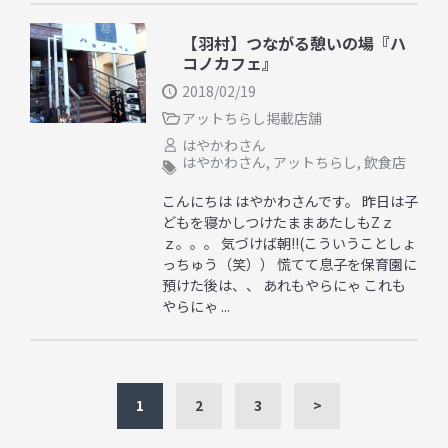
【羽村】つながる憩いの場『ハ
コノカフェ』
2018/02/19
アットちらし掲載店舗
はやかわさん
はやかわさん
,
アットちらし
,
飲食店
こんにちは はやかわさんです。 昨日は子
どもを寝かしつけたままあたしもZｚ
ｚ。。。 気づけば朝!!(こういうことしょ
っちゅう（笑）） 慌てて息子を保育園に
預けた後は、、 あれもやらにゃ これも
やらにゃ ...
1
2
3
>