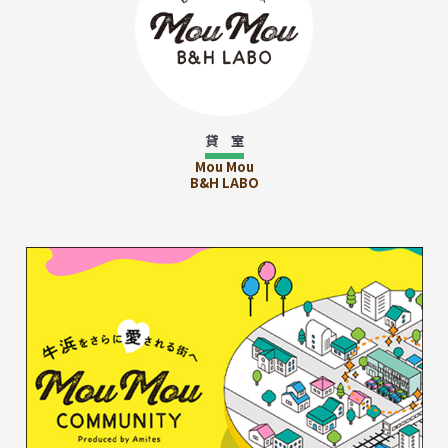
貸 室
Mou Mou
B&H LABO