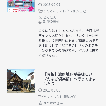
2018/02/27
とんとんディレクション日記
とんとん
制作の裏側
こんにちは！！ とんとんです。 今日はデ
ザインのお話をします。 サンクリーン三
愛様という世田谷にある ご家庭のお掃除
を手助けしてくださる会社さんのポステ
ィングチラシの作成です。 打合せに来て
くださった ...
【青梅】濃厚地卵が美味しい
『たまご倶楽部』へ行ってきま
した♫
2018/02/26
アットちらし掲載店舗
はやかわさん