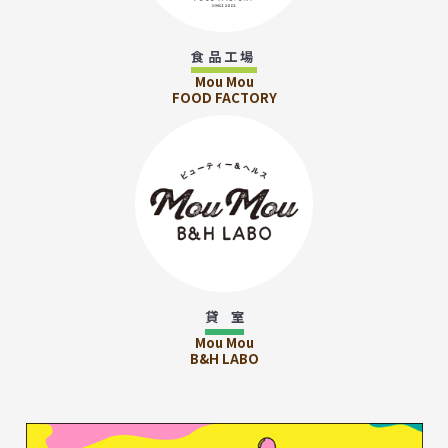
食品工場
Mou Mou
FOOD FACTORY
貸 室
Mou Mou
B&H LABO