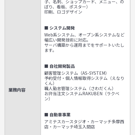
子、名刺、ショップカード、メニュー、の
ぼり、看板、ポスター）
印刷、ロゴデザイン
■ システム開発
Web系システム、オープン系システムなど
幅広い開発技術に対応。
サーバ構築から運用までをサポートいたし
ます。
■ 自社開発製品
顧客管理システム（AS-SYSTEM）
予約受付・個人情報取得システム（えなり
くん）
職人勤怠管理システム（さわだくん）
業務内容
お弁当注文システムRAKUBEN（ラクベ
ン）
■ 自動車事業
アミテスカースタジオ・カーマッチ多摩西
店・カーマッチ埼玉入間店