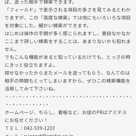
ば、送った相手で検索できます。
「フィールド」で表示される項目の多さを見てみるとわか
りますが、この「高度な検索」では他にもいろいろな項目
を対象にした、細かい検索ができます。
はじめは操作の手間が多く感じられますし、普段なかなか
ここまで詳しい検索をすることは、あまりないかも知れま
せん。
でもこんな機能があると知っているだけでも、とっさの時
にきっと役立ちますよ。
探せなかったからまたメールを送ってもらう、なんてのは
相手の時間もとってしまいますから、ぜひこの検索機能を
活用してみて下さいね。
・-・-・-・-・-・-・-・-・-・-・-・-・-・-・-・-・-・-・-
・-・-・-・-・-・-・
ホームページ、ちらし、看板など、お店のPRはアミテス
にお任せください！
ＴＥＬ：042-539-1233
メール：support@amites.co.jp