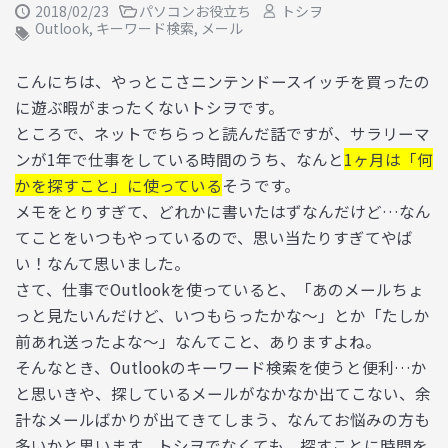
2018/02/23
パソコンお役立ち
トシヲ
Outlook
,
キーワード検索
,
メール
こんにちは、やっとこさニンテンドースイッチを買ったの
に遊ぶ暇がまったくないトシヲです。
ところで、ネットでちらっと読んだ話ですが、サラリーマ
ンが1年で仕事をしている時間のうち、なんと
1ヶ
月は「何
かを探すこと」に使っている
そうです。
メモをとりすぎて、どれかに書いたはずなんだけど…なん
てことをいつもやっているので、思い当たりすぎてやば
い！なんて思いました。
さて、仕事でOutlookを使っていると、「あのメールちょ
っと見たいんだけど、いつもらったかな～」とか「たしか
前あれ送ったよな～」なんてこと、ありますよね。
そんなとき、Outlookのキーワード検索を使うと便利…か
と思いきや、探しているメールがなかなか出てこない、余
計なメールばかりが出てきてしまう、なんてお悩みの方も
多いかと思います。トシヲでなくても、探すことに時間を