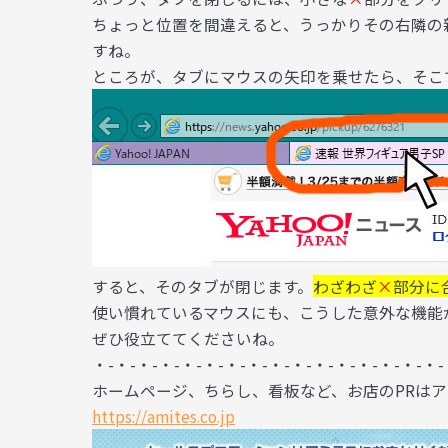
ちょっと位置を間違えると、うっかりその右隣の
すね。
ところが、タブにマウスの矢印を乗せたら、そこ
すると、そのタブが閉じます。
わざわざ
×
部分に
使い慣れているマウスにも、こうした意外な機能
ぜひ役立ててくださいね。
・-・-・-・-・-・-・-・-・-・-・-・-・-・-・-・-
ホームページ、ちらし、看板など、お店のPRは
https://amites.co.jp