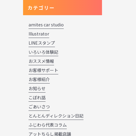
カテゴリー
amites car studio
Illustrator
LINEスタンプ
いろいろ体験記
おススメ情報
お客様サポート
お客様紹介
お知らせ
こぼれ話
ごあいさつ
とんとんディレクション日記
ふじわら代表コラム
アットちらし掲載店舗