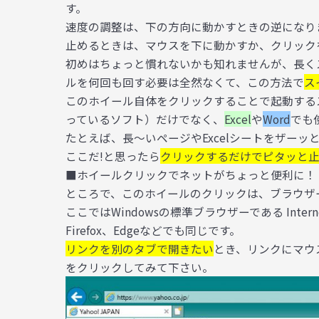
す。
速度の調整は、下の方向に動かすときの逆になり
止めるときは、マウスを下に動かすか、クリック
初めはちょっと慣れないかも知れませんが、長く
ルを何回も回す必要は全然なくて、この方法で
ス
このホイール自体をクリックすることで起動する
っているソフト）だけでなく、
Excel
や
Word
でも
たとえば、長～いページやExcelシートをザーッ
ここだ!と思ったら
クリックするだけでピタッと
■ホイールクリックでネットがちょっと便利に！
ところで、このホイールのクリックは、ブラウザ
ここではWindowsの標準ブラウザーである Interne
Firefox、Edgeなどでも同じです。
リンクを別のタブで開きたい
とき、リンクにマウ
をクリックしてみて下さい。