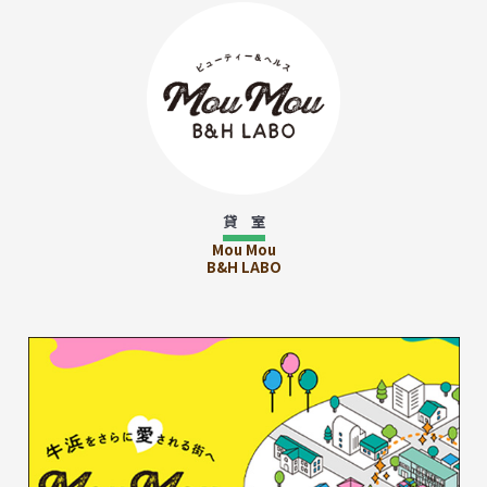
貸 室
Mou Mou
B&H LABO