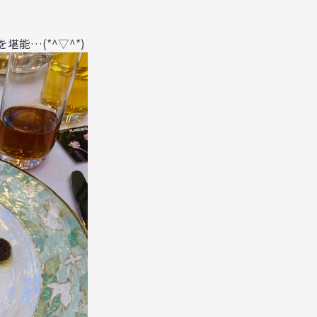
能…(*^▽^*)