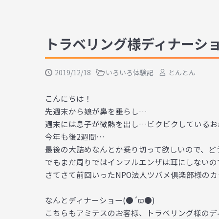
トラベリング様ディナーシ
2019/12/18
いろいろ体験記
とんとん
こんにちは！
先週末から娘が鼻を垂らし…
週末には息子が微熱を出し…ビクビクしているお
今年も後2週間…
最後の大詰めなんとか乗り切って欲しいので、ど
でもまだ周りではインフルエンザは耳にしないの
さてさて前回いったNPO法人ツバメ倶楽部様の
なんとディナーショー(●´ϖ
●)
こちらもアミテスのお客様、トラベリング様のディナ