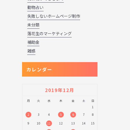
動物占い
失敗しないホームページ制作
未分類
落花生のマーケティング
補助金
雑感
カレンダー
2019年12月
月
火
水
木
金
土
日
1
2
3
4
5
6
7
8
9
10
11
12
13
14
15