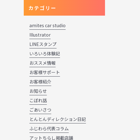
カテゴリー
amites car studio
Illustrator
LINEスタンプ
いろいろ体験記
おススメ情報
お客様サポート
お客様紹介
お知らせ
こぼれ話
ごあいさつ
とんとんディレクション日記
ふじわら代表コラム
アットちらし掲載店舗