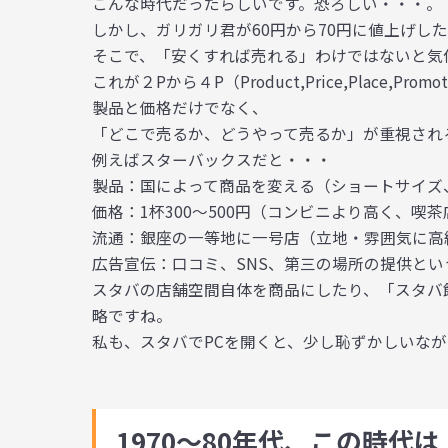
こんな時代だったらしいです。恐ろしい・・・。
しかし、ガリガリ君が60円から70円に値上げし
そこで、
「安くすれば売れる」わけではない
と気
これが２Pから
４P（Product,Price,Place,Promot
製品と価格だけでなく、
「どこで売るか、どうやって売るか」
が重視され
例えばスターバックスだと・・・
製品：国によって商品を変える（ショートサイズ
価格：1杯300～500円（コンビニより高く、喫
流通：銀座の一等地に一号店（立地・雰囲気に高
広告宣伝：口コミ、SNS、第三の場所の提供とい
スタバの店舗空間自体を商品にしたり、「スタバ
略ですね。
私も、スタバでPCを開くと、少し恥ずかしいな
1970～80年代、この時代