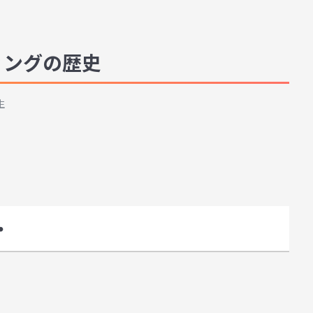
ィングの歴史
生
・