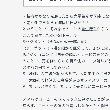
・技術がかなり発展したから大量生産が可能にな
・差別化できなきゃ値段勝負だぜ！！
ということで、それまでの一律大量生産型から
タ
ここで誕生したのが
STPモデル
S:セグメント（全体の中の一部、軸）
T:ターゲット（市場を細かく区分して、１つに絞
P:ポジショニング（自分の商品・サービスをどの
のことで、売る側からから
買う側のニーズ解決
が
スタバの例で考えてみると、
S：地理、人口統計軸からみて、大都市中心に出
T：大都市で経済的に余裕があるオフィスワーカ
P：ちょっと高くて、ちょっと美味しいコーヒー
スタバはコーヒーの味でマックに負けたことがあ
焦らず、コーヒーの味の改善はしなかったと聞き