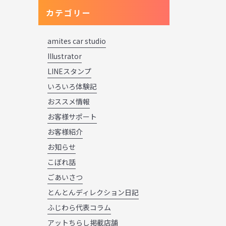
カテゴリー
amites car studio
Illustrator
LINEスタンプ
いろいろ体験記
おススメ情報
お客様サポート
お客様紹介
お知らせ
こぼれ話
ごあいさつ
とんとんディレクション日記
ふじわら代表コラム
アットちらし掲載店舗