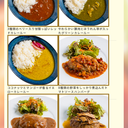
3種類のベリー入り
甘酸っぱい
レッ
やわらかい豚肉と
ほうれん草が入っ
ドカレールー
た
グリーンカレールー
ココナッツと
マンゴーが香る
イエ
8種類の野菜を
しっかり煮込んだ
ト
ローカレールー
マトソース
ハンバーグ