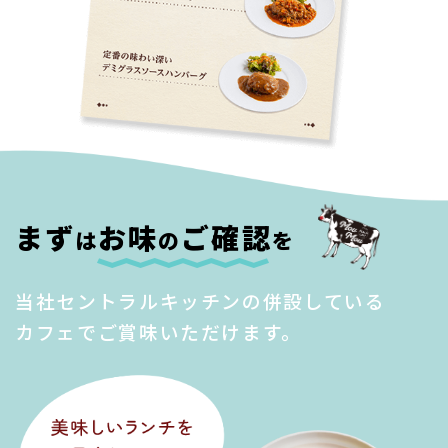
まず
お味
ご確認
は
の
を
当社セントラルキッチンの併設している
カフェでご賞味いただけます。