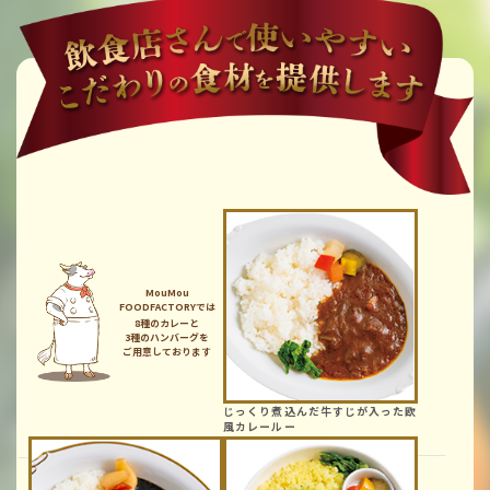
MouMou
FOODFACTORY
では
8種のカレー
と
3種
の
ハンバーグ
を
ご用意しております
じっくり煮込んだ
牛すじが入った
欧
風カレールー