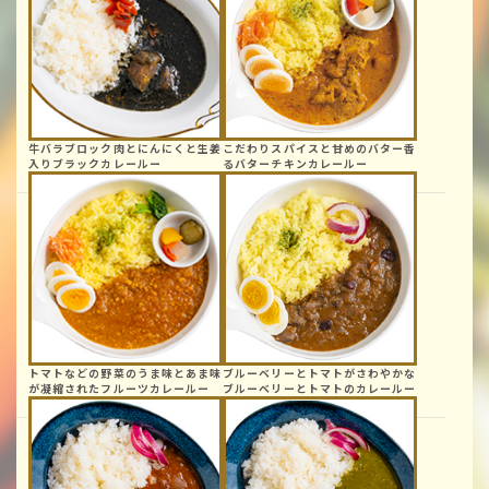
牛バラブロック肉と
にんにくと生姜
こだわりスパイスと
甘めのバター香
入り
ブラックカレールー
る
バターチキン
カレールー
トマトなどの野菜の
うま味とあま味
ブルーベリーと
トマトがさわやかな
が
凝縮された
フルーツカレールー
ブルーベリーと
トマトのカレールー