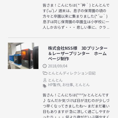
皆さま！こんにちは( *´艸｀) とんとんで
す('ω')ノ 週末は、息子の保育園の頃の
方々と卒園以来に集まりました(*´ω｀)
息子は同じ保育園の卒園生は小学校に一
人しかおらず・・・ 悲しい事に、クラ ...
株式会社NSS様 3Dプリンター
＆レーザープリンター ホーム
ページ制作
2018/09/04
とんとんディレクション日記
とんとん
HP製作
,
お仕事
,
とんとん
皆さん！こんにちは(*^^)v とんとんです
♪ なんだか気づけば日が沈むのが少しづ
つ早くなってきましたね～ まだまだ暑い
日もありますが 急に涼しく過ごしやすか
ったり・・・ 何より夜がだいぶ寝やすく