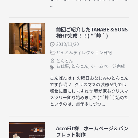
...
前回ご紹介したTANABE＆SONS
様HP完成！！( *´艸｀)
2018/11/20
とんとんディレクション日記
とんとん
お仕事
,
とんとん
,
ホームページ完成
こんばんは！ 火曜日おなじみのとんとん
です('ω')ノ クリスマスの装飾が街では
頻繁に目にしますね☆ 我が家もクリスマ
スツリー飾り始めました( *´艸｀) 始めた
というのは、毎年少しづつ ...
AccoFit様 ホームページ＆パン
フレット制作