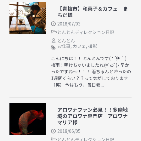
【青梅市】和菓子＆カフェ ま
ちだ様
2018/07/03
とんとんディレクション日記
とんとん
お仕事
,
カフェ
,
撮影
こんにちは！！ とんとんです( *´艸｀)
梅雨！明けちゃいましたね(=ﾟωﾟ)ﾉ 早か
ったですね～！！！ 雨ちゃんと降ったの
1週間くらい？？って気がしております
（笑） 今はもう、毎日暑 ...
アロワナファン必見！！多摩地
域のアロワナ専門店 アロワナ
マリア様
2018/06/05
とんとんディレクション日記