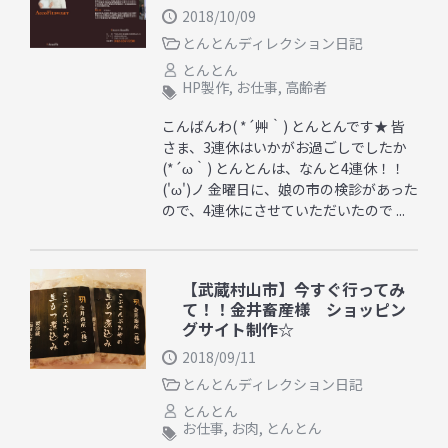
2018/10/09
とんとんディレクション日記
とんとん
HP製作
,
お仕事
,
高齢者
こんばんわ( *´艸｀) とんとんです★ 皆
さま、3連休はいかがお過ごしでしたか
(*´ω｀) とんとんは、なんと4連休！！
('ω')ノ 金曜日に、娘の市の検診があった
ので、4連休にさせていただいたので ...
【武蔵村山市】今すぐ行ってみ
て！！金井畜産様 ショッピン
グサイト制作☆
2018/09/11
とんとんディレクション日記
とんとん
お仕事
,
お肉
,
とんとん