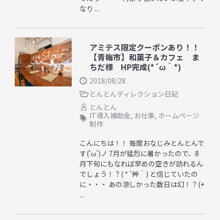
なり ...
アミテス限定クーポンあり！！
【青梅市】和菓子＆カフェ ま
ちだ様 HP完成(*´ω｀*)
2018/08/28
とんとんディレクション日記
とんとん
IT導入補助金
,
お仕事
,
ホームページ
制作
こんにちは！！ 毎度おなじみとんとんで
す('ω')ノ 7月が猛烈に暑かったので、8
月下旬にもなれば早めの空きが訪れるん
でしょう！？( *´艸｀) と信じていたの
に・・・ あの涼しかった数日は幻！？(+
...