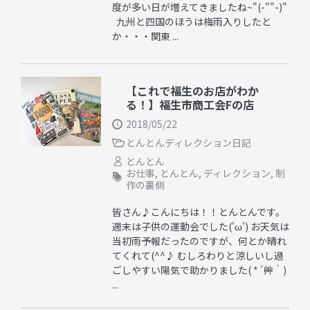
度が多い日が増えてきましたね~"(-""-)"
九州と四国のほうは梅雨入りしたと
か・・・関東 ...
【これで福生のお店がわか
る！】福生市商工会Fの店
2018/05/22
とんとんディレクション日記
とんとん
お仕事
,
とんとん
,
ディレクション
,
制
作の裏側
皆さん♪こんにちは！！とんとんです。
週末は子供の運動会でした('ω') お天気は
当初雨予報だったのですが、何とか晴れ
てくれて(^^♪ むしろわりと涼しいし過
ごしやすい陽気で助かりました( *´艸｀)
...