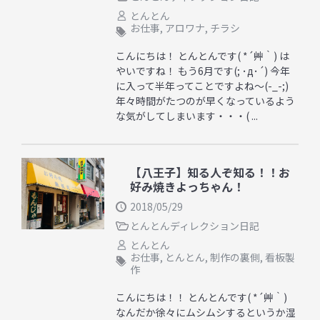
とんとん
お仕事
,
アロワナ
,
チラシ
こんにちは！ とんとんです( *´艸｀) は
やいですね！ もう6月です(; ･д･´) 今年
に入って半年ってことですよね～(-_-;)
年々時間がたつのが早くなっているよう
な気がしてしまいます・・・( ...
【八王子】知る人ぞ知る！！お
好み焼きよっちゃん！
2018/05/29
とんとんディレクション日記
とんとん
お仕事
,
とんとん
,
制作の裏側
,
看板製
作
こんにちは！！ とんとんです( *´艸｀)
なんだか徐々にムシムシするというか湿