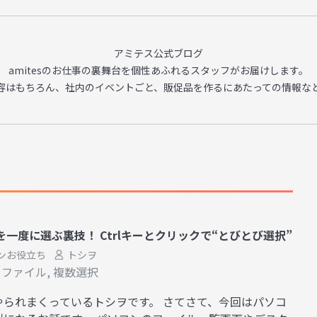
アミテス公式ブログ
amitesのお仕事の裏舞台を
個性あふれるスタッフがお届けします。
容はもちろん、
社内のイベントごと、販促品を作るに
あたっての情報な
一度に選ぶ裏技！ Ctrlキーとクリックで“とびとび選択”
ンお役立ち
トシヲ
,
ファイル
,
複数選択
やられまくっているトシヲです。 さてさて、今回はパソコ