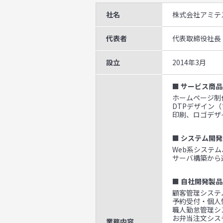
社名
株式会社アミテ
代表者
代表取締役社長
設立
2014年3月
■ サービス商品
ホームページ制作
DTPデザイン
印刷、ロゴデザ
■ システム開発
Web系システ
サーバ構築から
■ 自社開発製品
顧客管理システム
予約受付・個人
職人勤怠管理シ
お弁当注文システ
業務内容