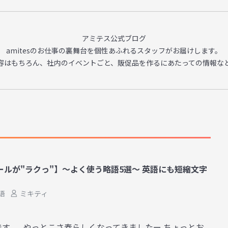
アミテス公式ブログ
amitesのお仕事の裏舞台を
個性あふれるスタッフがお届けします。
容はもちろん、
社内のイベントごと、販促品を作るに
あたっての情報な
ルが"ラクっ"】～よく使う略語5選～ 英語にも短縮文字
語
ミキティ
す。 やっとこさ春らしくなってきましたー ちょっとお