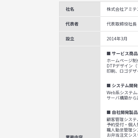
社名
株式会社アミテ
代表者
代表取締役社長
設立
2014年3月
■ サービス商品
ホームページ制作
DTPデザイン
印刷、ロゴデザ
■ システム開発
Web系システ
サーバ構築から
■ 自社開発製品
顧客管理システム
予約受付・個人
職人勤怠管理シ
お弁当注文システ
業務内容