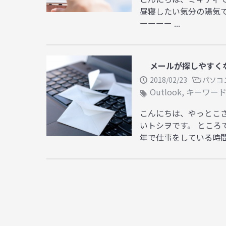
昼寝したい気分の陽気
ーーーー ...
メールが探しやすくな
2018/02/23
パソコ
Outlook
,
キーワー
こんにちは、やっとこ
いトシヲです。 ところ
年で仕事をしている時間の