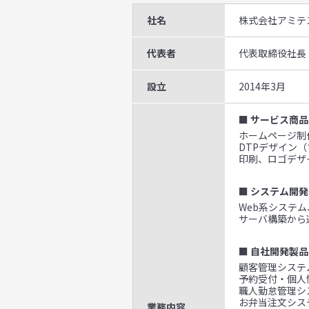
社名
株式会社アミテ
代表者
代表取締役社長
設立
2014年3月
■ サービス商品
ホームページ制作
DTPデザイン
印刷、ロゴデザ
■ システム開発
Web系システ
サーバ構築から
■ 自社開発製品
顧客管理システム
予約受付・個人
職人勤怠管理シ
お弁当注文システ
業務内容