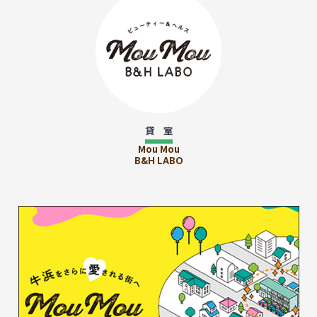
貸 室
Mou Mou
B&H LABO