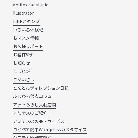
amites car studio
Illustrator
LINEスタンプ
いろいろ体験記
おススメ情報
お客様サポート
お客様紹介
お知らせ
こぼれ話
ごあいさつ
とんとんディレクション日記
ふじわら代表コラム
アットちらし掲載店舗
アミテスのご紹介
アミテスの製品・サービス
コピペで簡単Wordpressカスタマイズ
システム開発的雑記