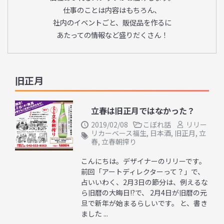
仕事のことは内容はもちろん、
社内のイベントごと、販促品を作るに
あたっての情報など盛りだくさん！
旧正月
立春は旧正月ではなかった？
2019/02/08
こぼれ話
リリー
リカーベース福生
,
日本酒
,
旧正月
,
立
春
,
立春朝搾り
こんにちは。デザイナーのリリーです。
前回「アートディレクターって？」で、
占いいわく、2月3日の節分は、例えるな
ら旧暦の大晦日!?で、 2月4日が旧暦の元
旦で新年が始まるらしいです。 と、書き
ました ...