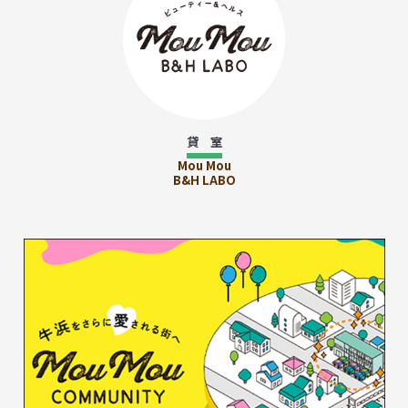
貸 室
Mou Mou
B&H LABO