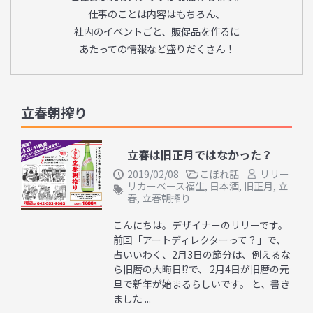
仕事のことは内容はもちろん、
社内のイベントごと、販促品を作るに
あたっての情報など盛りだくさん！
立春朝搾り
立春は旧正月ではなかった？
2019/02/08
こぼれ話
リリー
リカーベース福生
,
日本酒
,
旧正月
,
立
春
,
立春朝搾り
こんにちは。デザイナーのリリーです。
前回「アートディレクターって？」で、
占いいわく、2月3日の節分は、例えるな
ら旧暦の大晦日!?で、 2月4日が旧暦の元
旦で新年が始まるらしいです。 と、書き
ました ...