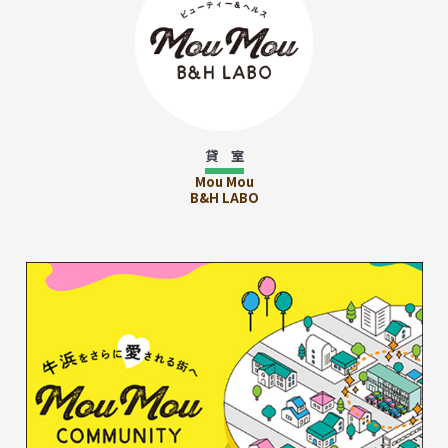
貸 室
Mou Mou
B&H LABO