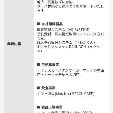
幅広い開発技術に対応。
サーバ構築から運用までをサポートいたし
ます。
■ 自社開発製品
顧客管理システム（AS-SYSTEM）
予約受付・個人情報取得システム（えなり
くん）
職人勤怠管理システム（さわだくん）
業務内容
お弁当注文システムRAKUBEN（ラクベ
ン）
■ 自動車事業
アミテスカースタジオ・カーマッチ多摩西
店・カーマッチ埼玉入間店
■ 飲食事業
カフェ運営(Mou Mou BEACH CAFE)
■ 食品工場事業
小ロット食品工場(Mou Mou FOOD