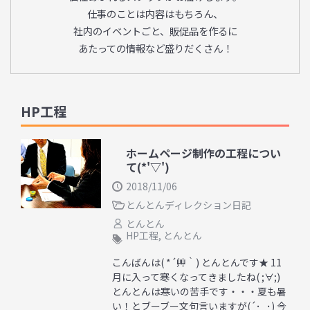
仕事のことは内容はもちろん、
社内のイベントごと、販促品を作るに
あたっての情報など盛りだくさん！
HP工程
ホームページ制作の工程につい
て(*'▽')
2018/11/06
とんとんディレクション日記
とんとん
HP工程
,
とんとん
こんばんは( *´艸｀) とんとんです★ 11
月に入って寒くなってきましたね( ;∀;)
とんとんは寒いの苦手です・・・夏も暑
い！とブーブー文句言いますが(´･_･) 今