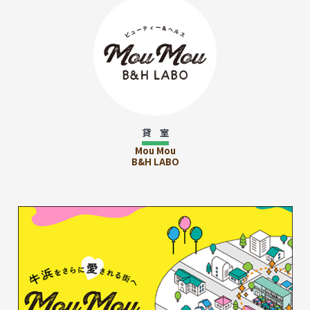
貸 室
Mou Mou
B&H LABO