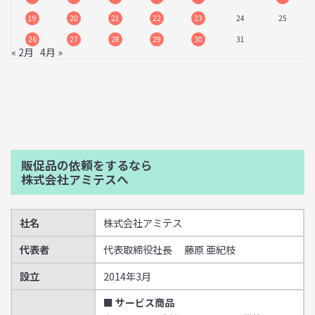
19
20
21
22
23
24
25
26
27
28
29
30
31
« 2月
4月 »
販促品の依頼をするなら
株式会社アミテスへ
社名
株式会社アミテス
代表者
代表取締役社長 藤原 亜紀枝
設立
2014年3月
■ サービス商品