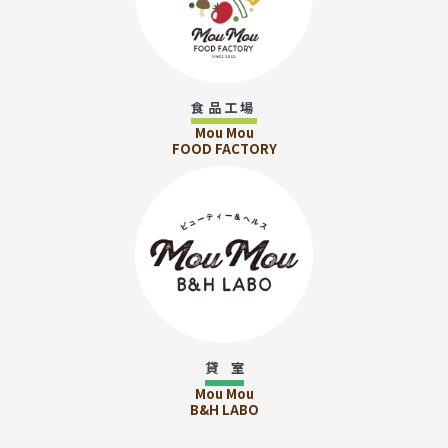
食品工場
Mou Mou
FOOD FACTORY
貸 室
Mou Mou
B&H LABO