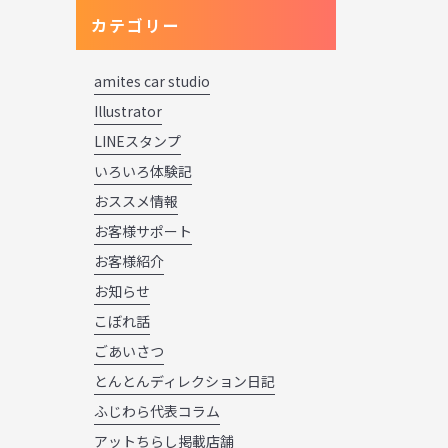
カテゴリー
amites car studio
Illustrator
LINEスタンプ
いろいろ体験記
おススメ情報
お客様サポート
お客様紹介
お知らせ
こぼれ話
ごあいさつ
とんとんディレクション日記
ふじわら代表コラム
アットちらし掲載店舗