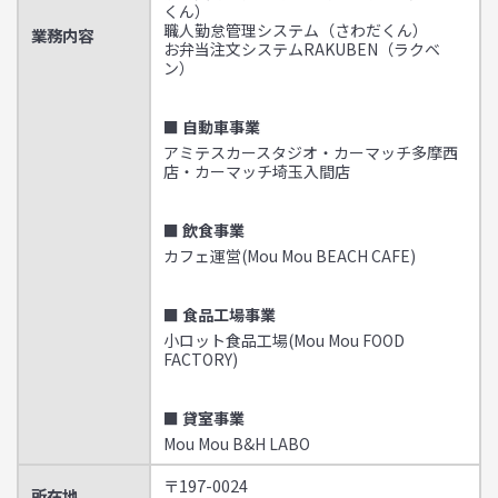
くん）
職人勤怠管理システム（さわだくん）
業務内容
お弁当注文システムRAKUBEN（ラクベ
ン）
■ 自動車事業
アミテスカースタジオ・カーマッチ多摩西
店・カーマッチ埼玉入間店
■ 飲食事業
カフェ運営(Mou Mou BEACH CAFE)
■ 食品工場事業
小ロット食品工場(Mou Mou FOOD
FACTORY)
■ 貸室事業
Mou Mou B&H LABO
〒197-0024
所在地