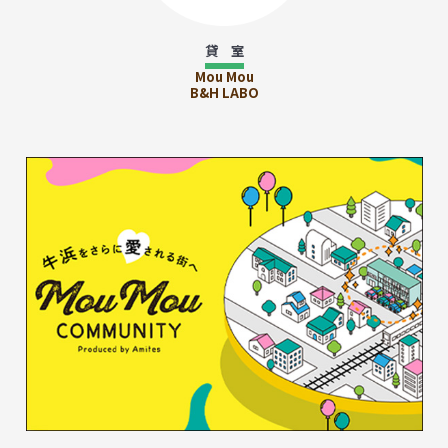
貸 室
Mou Mou
B&H LABO