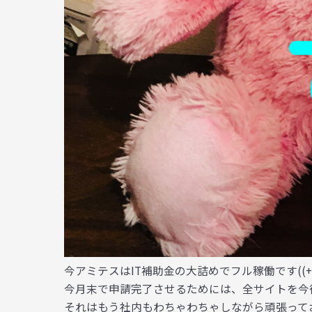
今アミテスはIT補助金の大詰めでフル稼働です((+_
今月末で申請完了させるためには、全サイトを今
それはもう社内もわちゃわちゃしながら頑張って