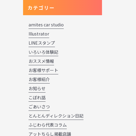
カテゴリー
amites car studio
Illustrator
LINEスタンプ
いろいろ体験記
おススメ情報
お客様サポート
お客様紹介
お知らせ
こぼれ話
ごあいさつ
とんとんディレクション日記
ふじわら代表コラム
アットちらし掲載店舗