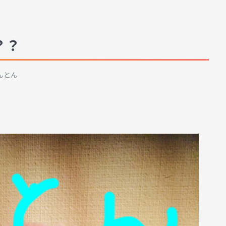
？？
んとん