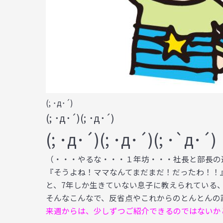
(; ･
д･´)
(; ･
д･´)(; ･
д･´)
(; ･
д･´)(; ･
д･´)(; ･`д･´)
（・・・やるな・・・１年坊・・・社長と部長の
『そうよね！ママなんてまだまだ！だったわ！！
と、7年しか生きていない息子に教えられている、
そんなこんなで、反省点やこれからのとんとんの
来週からは、少しずつご紹介できるのではないか