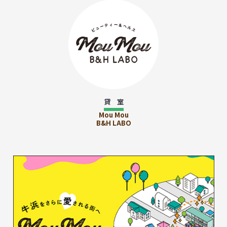
貸 室
Mou Mou
B&H LABO