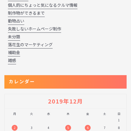
個人的にちょっと気になるクルマ情報
制作物ができるまで
動物占い
失敗しないホームページ制作
未分類
落花生のマーケティング
補助金
雑感
カレンダー
2019年12月
月
火
水
木
金
土
日
1
2
3
4
5
6
7
8