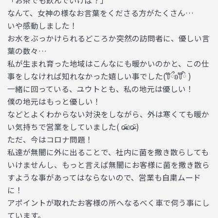
なんて、女神の様なお言葉をくださる方がたくさん…
いや感動しました！
お水をぶっかけられるどころか突然の訪問者に、優しい言
葉の数々…
私が生まれ育った地域はこんなにも暖かいのかと、この仕
事をしなければ知れなかった嬉しい事でした(꒦໊ྀʚ꒦໊ི )
一緒に回っている、ユウトとも、私の地元は優しい！
僕の地元はもっと優しい！
などとよくわからない対決をしながら、外は寒くても暖か
い気持ちで営業をしていました( o̴̶̷᷄௰o̴̶̷᷅ )
ただ、今はコロナ問題！
私達が無闇に外に出ることで、社内に菌を撒き散らしても
いけませんし、もっと言えば無闇にお客様に菌を撒き散ら
すような事があってはならないので、営業も自粛ムード
に！
アポイントが取れたお客様の所へなるべく車で伺う事にし
ています。