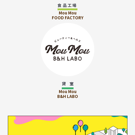
食品工場
Mou Mou
FOOD FACTORY
貸 室
Mou Mou
B&H LABO