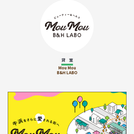
貸 室
Mou Mou
B&H LABO