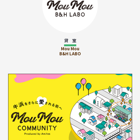
貸 室
Mou Mou
B&H LABO