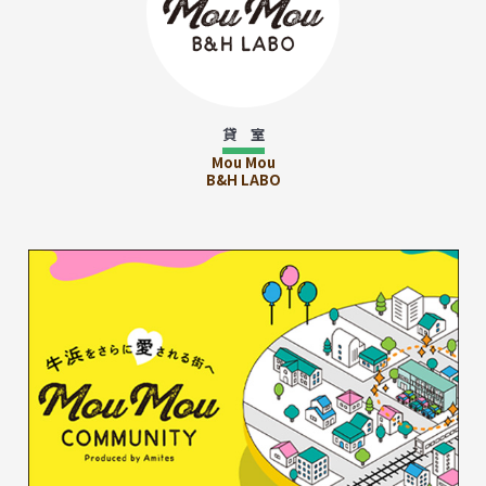
貸 室
Mou Mou
B&H LABO