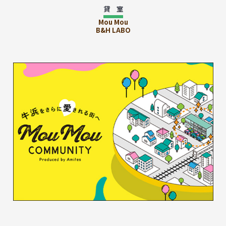
貸 室
Mou Mou
B&H LABO