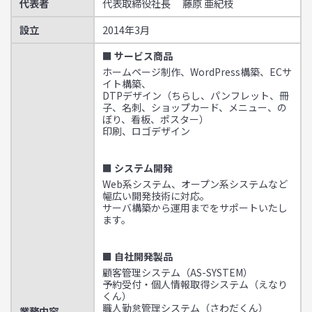
代表者
代表取締役社長 藤原 亜紀枝
設立
2014年3月
■ サービス商品
ホームページ制作、WordPress構築、ECサ
イト構築、
DTPデザイン（ちらし、パンフレット、冊
子、名刺、ショップカード、メニュー、の
ぼり、看板、ポスター）
印刷、ロゴデザイン
■ システム開発
Web系システム、オープン系システムなど
幅広い開発技術に対応。
サーバ構築から運用までをサポートいたし
ます。
■ 自社開発製品
顧客管理システム（AS-SYSTEM）
予約受付・個人情報取得システム（えなり
くん）
職人勤怠管理システム（さわだくん）
業務内容