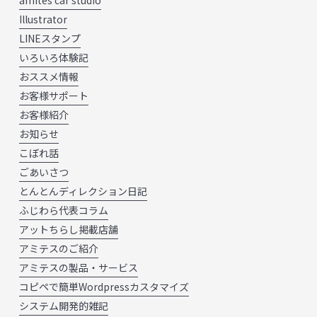
amites car studio
Illustrator
LINEスタンプ
いろいろ体験記
おススメ情報
お客様サポート
お客様紹介
お知らせ
こぼれ話
ごあいさつ
とんとんディレクション日記
ふじわら代表コラム
アットちらし掲載店舗
アミテスのご紹介
アミテスの製品・サービス
コピペで簡単Wordpressカスタマイズ
システム開発的雑記