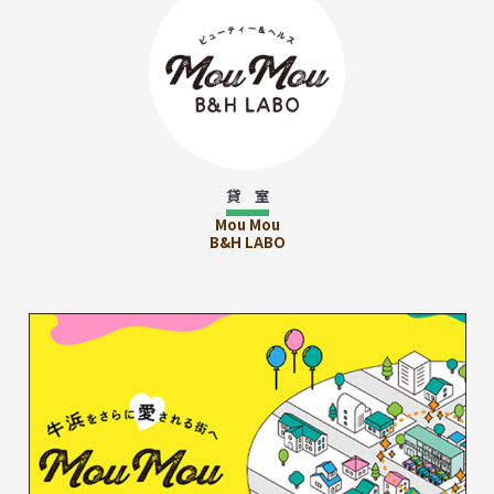
貸 室
Mou Mou
B&H LABO