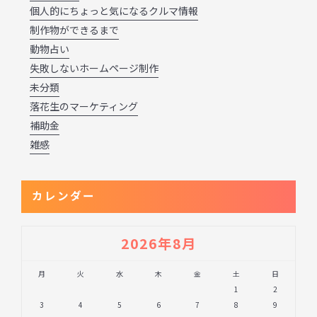
個人的にちょっと気になるクルマ情報
制作物ができるまで
動物占い
失敗しないホームページ制作
未分類
落花生のマーケティング
補助金
雑感
カレンダー
2026年8月
月
火
水
木
金
土
日
1
2
3
4
5
6
7
8
9