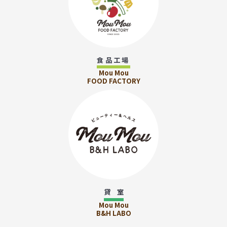
食品工場
Mou Mou
FOOD FACTORY
貸 室
Mou Mou
B&H LABO