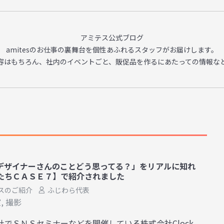
アミテス公式ブログ
amitesのお仕事の裏舞台を
個性あふれるスタッフがお届けします。
容はもちろん、
社内のイベントごと、販促品を作るに
あたっての情報な
デザイナーさんのことどう思ってる？」をリアルに知れ
たちＣＡＳＥ７】で紹介されました
スのご紹介
ふじわら代表
室
,
撮影
社でＳＮＳセミナーなどを開催している株式会社Clock