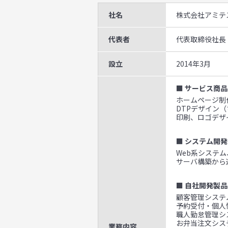
社名
株式会社アミテ
代表者
代表取締役社長
設立
2014年3月
■ サービス商品
ホームページ制作
DTPデザイン
印刷、ロゴデザ
■ システム開発
Web系システ
サーバ構築から
■ 自社開発製品
顧客管理システム
予約受付・個人
職人勤怠管理シ
お弁当注文システ
業務内容