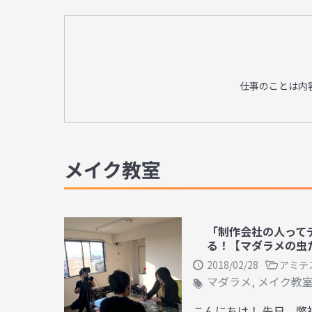
仕事のことは内
メイク教室
「制作会社の人って
る！【マダラメの虫
2018/02/28
アミテ
マダラメ
,
メイク教
こんにちは！ 先日、弊