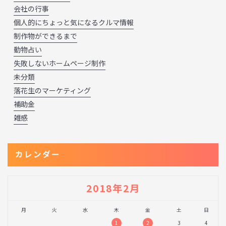
会社の行事
個人的にちょっと気になるクルマ情報
制作物ができるまで
動物占い
失敗しないホームページ制作
未分類
落花生のマーケティング
補助金
雑感
カレンダー
2018年2月
月
火
水
木
金
土
日
1
2
3
4