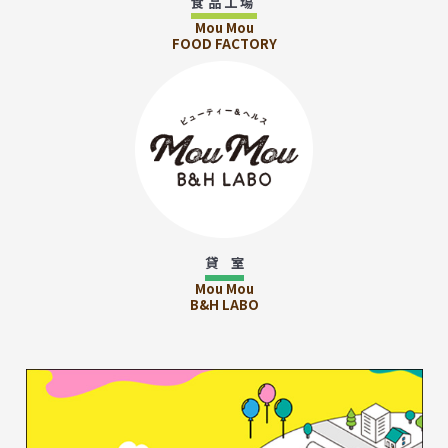
食品工場
Mou Mou
FOOD FACTORY
貸 室
Mou Mou
B&H LABO