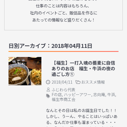
仕事のことは内容はもちろん、
社内のイベントごと、販促品を作るに
あたっての情報など盛りだくさん！
日別アーカイブ：2018年04月11日
【福生】一打入魂の蕎麦に自信
ありのお店 福生・牛浜の夜の
過ごし方①
2018/04/11
おススメ情報
ふじわら代表
Fの店
,
ハッピーアワー
,
志向庵
,
牛浜
,
福生市商工会
なんとその日は私のお誕生日でした！！
しかし、うーん、やることはいっぱいあ
る、なんだか仕事も溜まっている・・・