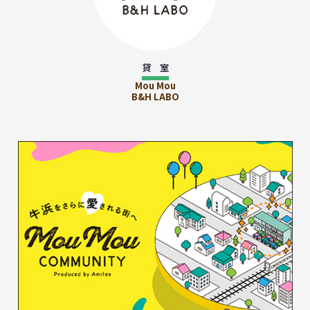
貸 室
Mou Mou
B&H LABO