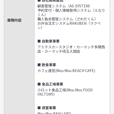
■ 自社開発製品
顧客管理システム（AS-SYSTEM）
予約受付・個人情報取得システム（えなり
くん）
職人勤怠管理システム（さわだくん）
業務内容
お弁当注文システムRAKUBEN（ラクベ
ン）
■ 自動車事業
アミテスカースタジオ・カーマッチ多摩西
店・カーマッチ埼玉入間店
■ 飲食事業
カフェ運営(Mou Mou BEACH CAFE)
■ 食品工場事業
小ロット食品工場(Mou Mou FOOD
FACTORY)
■ 貸室事業
Mou Mou B&H LABO