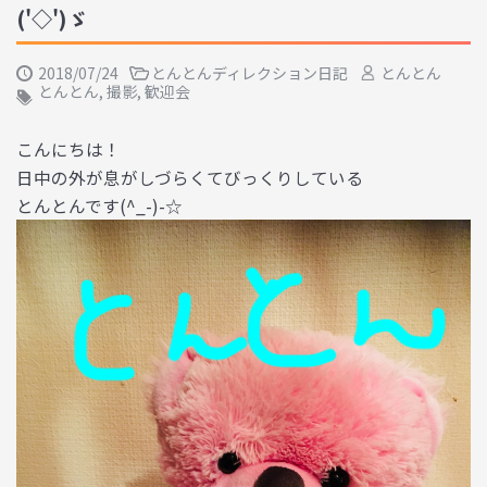
('◇')ゞ
2018/07/24
とんとんディレクション日記
とんとん
とんとん
,
撮影
,
歓迎会
こんにちは！
日中の外が息がしづらくてびっくりしている
とんとんです(^_-)-☆