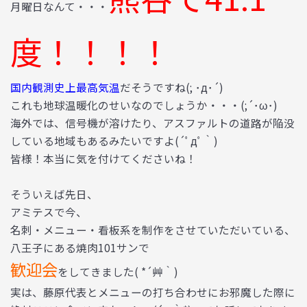
月曜日なんて・・・
度！！！！
国内観測史上最高気温
だそうですね(; ･
д･´)
これも地球温暖化のせいなのでしょうか・・・(;´･ω･)
海外では、信号機が溶けたり、アスファルトの道路が陥没
している地域もあるみたいですよ(´ﾟдﾟ｀)
皆様！本当に気を付けてくださいね！
そういえば先日、
アミテスで今、
名刺・メニュー・看板系を制作をさせていただいている、
八王子にある焼肉101サンで
歓迎会
をしてきました( *´艸｀)
実は、藤原代表とメニューの打ち合わせにお邪魔した際に