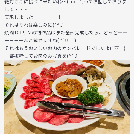
絶対ここに食べに来たいね～(´ω｀*)ってお話しておりま
して・・・
実現しましたーーーーー！
それはそれは楽しみに(^^♪
焼肉101サンの制作品はまた全部完成したら、どっどーー
ーーーーんと載せますね( *´艸｀)
それはもうおいしいお肉のオンパレードでしたよ(´▽｀)
一部抜粋してお肉のお写真を(^^♪