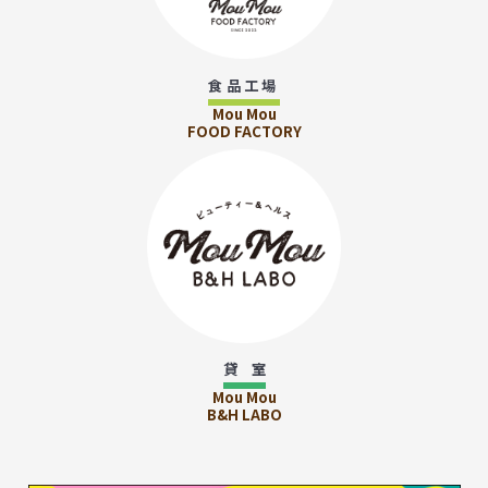
食品工場
Mou Mou
FOOD FACTORY
貸 室
Mou Mou
B&H LABO