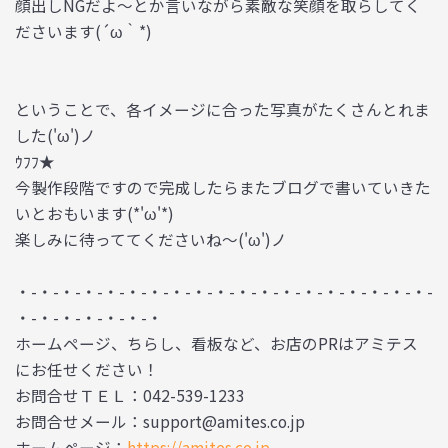
顔出しNGだよ～とか言いながら素敵な笑顔を取らしてく
ださいます(´ω｀*)
ということで、各イメージに合った写真がたくさんとれま
した('ω')ノ
ｳﾌﾌ★
今製作段階ですので完成したらまたブログで書いていきた
いとおもいます(*'ω'*)
楽しみに待っててくださいね～('ω')ノ
・-・-・-・-・-・-・-・-・-・-・-・-・-・-・-・-・-・-・-
・-・-・-・-・-・-・
ホームページ、ちらし、看板など、お店のPRはアミテス
にお任せください！
お問合せＴＥＬ：042-539-1233
お問合せメール：support@amites.co.jp
ホームページ：
https://amites.co.jp