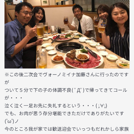
※この後二次会でヴォーノミイナ加藤さんに行ったのです
が
ついて５分で下の子の体調不良( ﾟДﾟ)で帰ってきてコール
が・・・
泣く泣く一足お先に失礼するという・・・( ;∀;)
でも、お肉が思う存分堪能できただけでありがたいです
('ω')ノ
今のところ我が家では歓送迎会でいっつもだれかしら家族