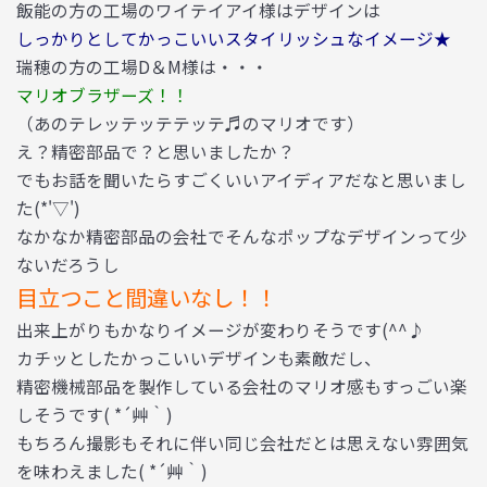
飯能の方の工場のワイテイアイ様はデザインは
しっかりとしてかっこいいスタイリッシュなイメージ★
瑞穂の方の工場D＆M様は・・・
マリオブラザーズ！！
（あのテレッテッテテッテ♬のマリオです）
え？精密部品で？と思いましたか？
でもお話を聞いたらすごくいいアイディアだなと思いまし
た(*'▽')
なかなか精密部品の会社でそんなポップなデザインって少
ないだろうし
目立つこと間違いなし！！
出来上がりもかなりイメージが変わりそうです(^^♪
カチッとしたかっこいいデザインも素敵だし、
精密機械部品を製作している会社のマリオ感もすっごい楽
しそうです( *´艸｀)
もちろん撮影もそれに伴い同じ会社だとは思えない雰囲気
を味わえました( *´艸｀)