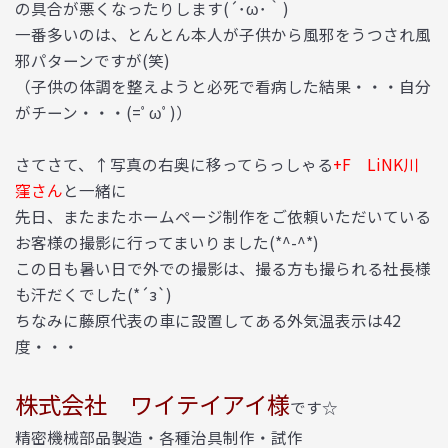
の具合が悪くなったりします(´･ω･｀)
一番多いのは、とんとん本人が子供から風邪をうつされ風
邪パターンですが(笑)
（子供の体調を整えようと必死で看病した結果・・・自分
がチーン・・・(=ﾟωﾟ)）
さてさて、↑写真の右奥に移ってらっしゃる
+F LiNK川
窪さん
と一緒に
先日、またまたホームページ制作をご依頼いただいている
お客様の撮影に行ってまいりました(*^-^*)
この日も暑い日で外での撮影は、撮る方も撮られる社長様
も汗だくでした(*´з`)
ちなみに藤原代表の車に設置してある外気温表示は42
度・・・
株式会社 ワイテイアイ様
です☆
精密機械部品製造・各種治具制作・試作