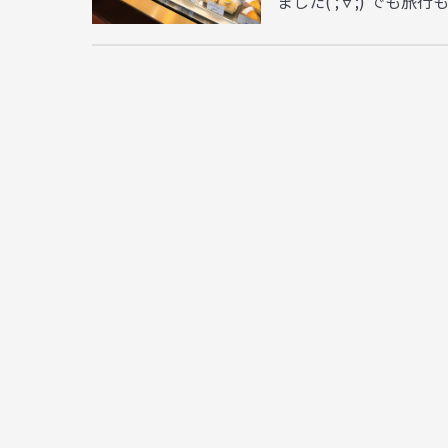
ました( ;∀;) でも旅行