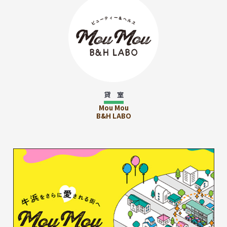
貸 室
Mou Mou
B&H LABO