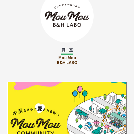
貸 室
Mou Mou
B&H LABO