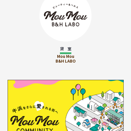
貸 室
Mou Mou
B&H LABO