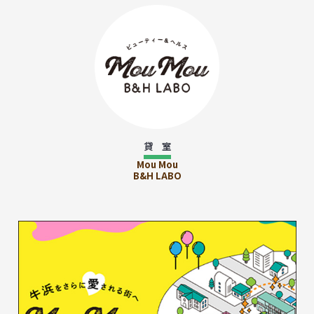
貸 室
Mou Mou
B&H LABO