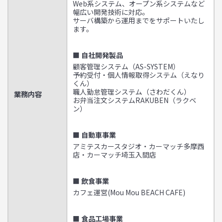
Web系システム、オープン系システムなど
幅広い開発技術に対応。
サーバ構築から運用までをサポートいたし
ます。
■ 自社開発製品
顧客管理システム（AS-SYSTEM）
予約受付・個人情報取得システム（えなり
くん）
職人勤怠管理システム（さわだくん）
業務内容
お弁当注文システムRAKUBEN（ラクベ
ン）
■ 自動車事業
アミテスカースタジオ・カーマッチ多摩西
店・カーマッチ埼玉入間店
■ 飲食事業
カフェ運営(Mou Mou BEACH CAFE)
■ 食品工場事業