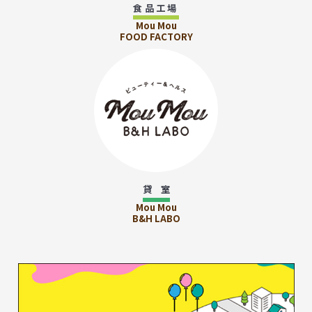
食品工場
Mou Mou
FOOD FACTORY
貸 室
Mou Mou
B&H LABO