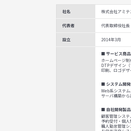
社名
株式会社アミテ
代表者
代表取締役社長
設立
2014年3月
■ サービス商品
ホームページ制作
DTPデザイン
印刷、ロゴデザ
■ システム開発
Web系システ
サーバ構築から
■ 自社開発製品
顧客管理システム
予約受付・個人
職人勤怠管理シ