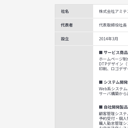
社名
株式会社アミテ
代表者
代表取締役社長
設立
2014年3月
■ サービス商品
ホームページ制作
DTPデザイン
印刷、ロゴデザ
■ システム開発
Web系システ
サーバ構築から
■ 自社開発製品
顧客管理システム
予約受付・個人
職人勤怠管理シ