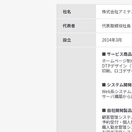
社名
株式会社アミテ
代表者
代表取締役社長
設立
2014年3月
■ サービス商品
ホームページ制作
DTPデザイン
印刷、ロゴデザ
■ システム開発
Web系システ
サーバ構築から
■ 自社開発製品
顧客管理システム
予約受付・個人
職人勤怠管理シ