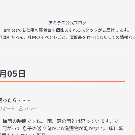
アミテス公式ブログ
amitesのお仕事の裏舞台を
個性あふれるスタッフがお届けします。
容はもちろん、
社内のイベントごと、販促品を作るに
あたっての情報な
月05日
困ったら・・・
サポート
バンビ
 梅雨の時期ですね。 雨、恵の雨とは思っています。で
 何がって 息子の送り向かい&洗濯物が乾かない。 床に転